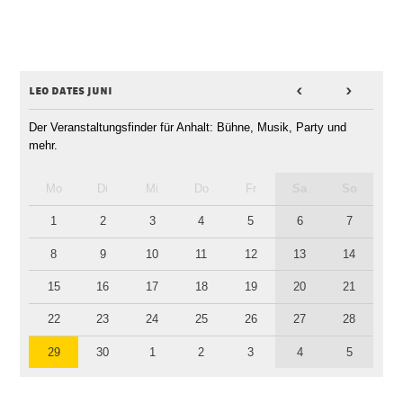
leo dates juni
<
>
Der Veranstaltungsfinder für Anhalt: Bühne, Musik, Party und
mehr.
Mo
Di
Mi
Do
Fr
Sa
So
1
2
3
4
5
6
7
8
9
10
11
12
13
14
15
16
17
18
19
20
21
22
23
24
25
26
27
28
29
30
1
2
3
4
5