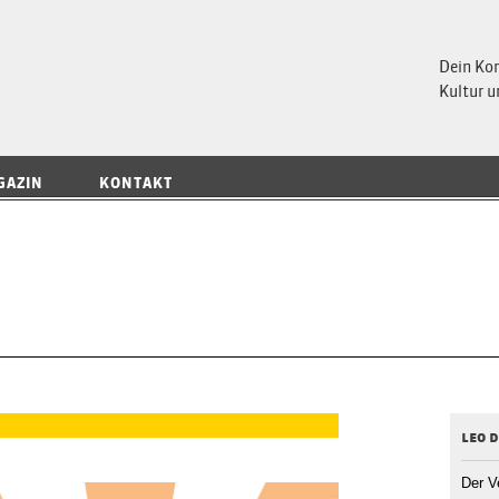
 Magazin
Dein Ko
Kultur u
GAZIN
KONTAKT
leo d
Der V