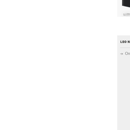
leo 
On