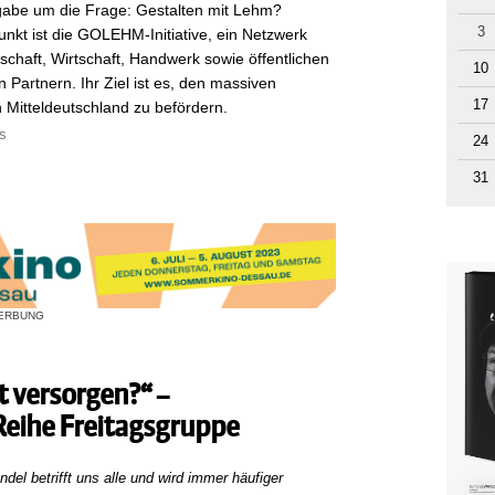
gabe um die Frage: Gestalten mit Lehm?
3
kt ist die GOLEHM-Initiative, ein Netzwerk
chaft, Wirtschaft, Handwerk sowie öffentlichen
10
n Partnern. Ihr Ziel ist es, den massiven
17
 Mitteldeutschland zu befördern.
s
24
31
ERBUNG
t versorgen?“ –
Reihe Freitagsgruppe
del betrifft uns alle und wird immer häufiger