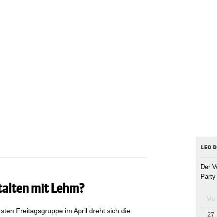
leo 
Der V
Party
talten mit Lehm?
Mo
sten Freitagsgruppe im April dreht sich die
27