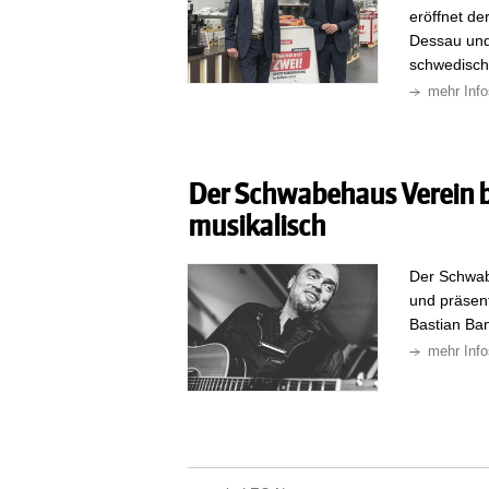
eröffnet de
Dessau und
schwedische
mehr Info
Der Schwabehaus Verein b
musikalisch
Der Schwab
und präsent
Bastian Ban
mehr Info