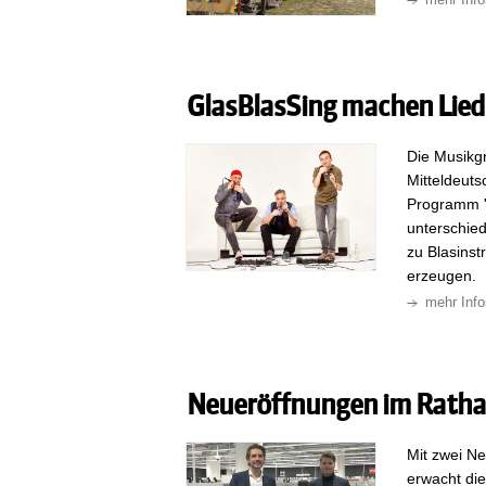
GlasBlasSing machen Lied
Die Musikgr
Mitteldeuts
Programm 'H
unterschied
zu Blasinst
erzeugen.
mehr Info
Neueröffnungen im Ratha
Mit zwei N
erwacht di