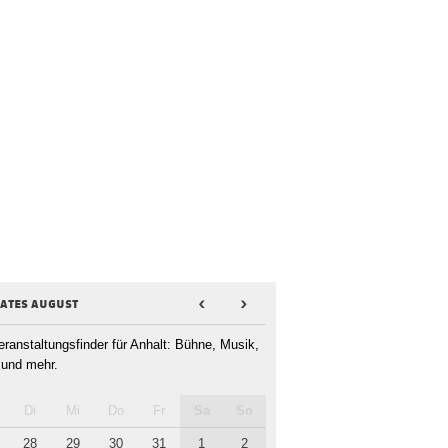
dates august
<
>
eranstaltungsfinder für Anhalt: Bühne, Musik,
 und mehr.
Di
Mi
Do
Fr
Sa
So
28
29
30
31
1
2