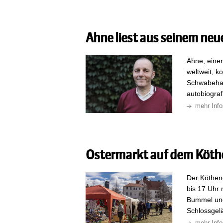
Ahne liest aus seinem neu
Ahne, eine
weltweit, 
Schwabehau
autobiograf
mehr Info
Ostermarkt auf dem Köth
Der Köthen
bis 17 Uhr 
Bummel und
Schlossgel
mehr Info