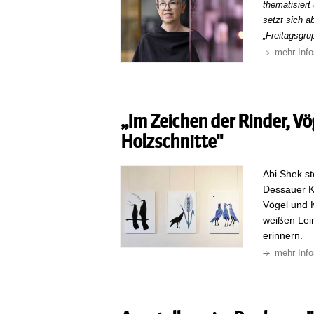
thematisiert
setzt sich a
„Freitagsgru
mehr Info
„Im Zeichen der Rinder, Vö
Holzschnitte"
Abi Shek st
Dessauer K
Vögel und K
weißen Lein
erinnern.
mehr Info