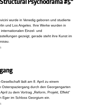
"Structural Psychodrama #5"
icini wurde in Venedig geboren und studierte
rlin und Los Angeles. Ihre Werke wurden in
 internationalen Einzel- und
tellungen gezeigt, gerade steht ihre Kunst im
essau.
s
rgang
Gesellschaft lädt am 8. April zu einem
hen Osterspaziergang durch den Georgengarten
April zu dem Vortrag „Reform, Projekt, Effekt“
an Eger im Schloss Georgium ein.
s