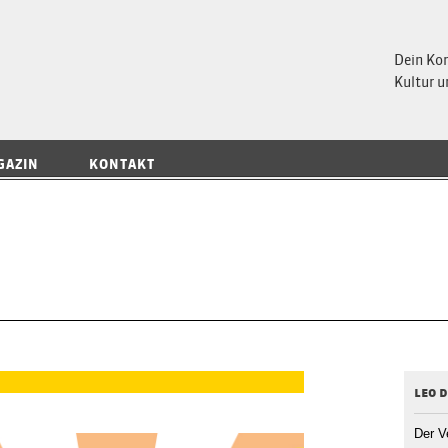
 Magazin
Dein Ko
Kultur u
GAZIN
KONTAKT
leo d
Der V