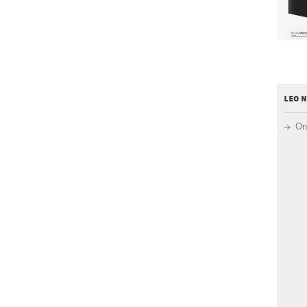
leo 
On