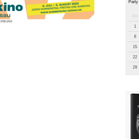
Party
Mo
ERBUNG
1
8
15
22
29