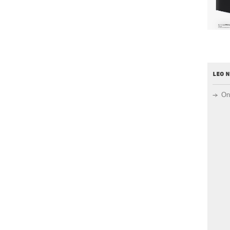
leo 
On