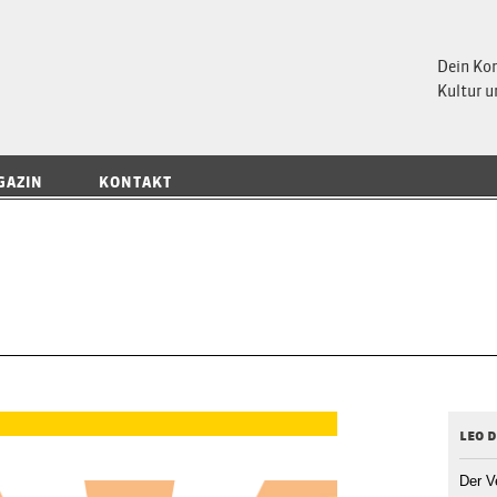
 Magazin
Dein Ko
Kultur u
GAZIN
KONTAKT
leo 
Der V