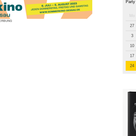
Party
Mo
ERBUNG
27
3
10
17
24