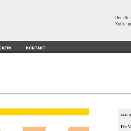
 Magazin
Dein Ko
Kultur u
GAZIN
KONTAKT
leo 
Der V