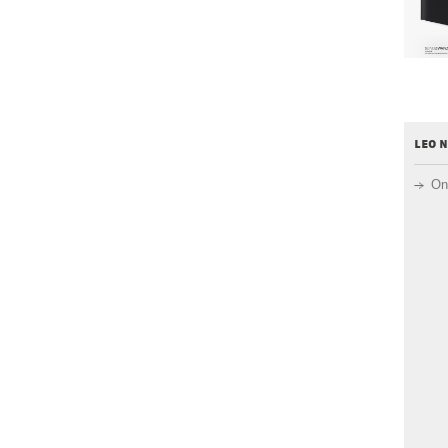
leo 
On