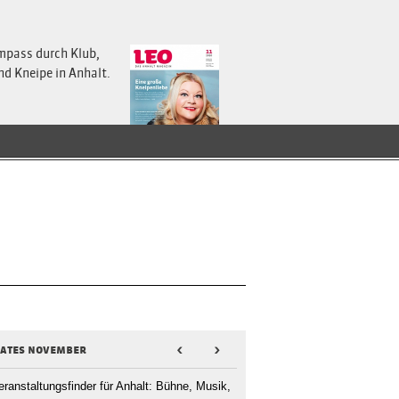
mpass durch Klub,
nd Kneipe in Anhalt.
dates november
<
>
eranstaltungsfinder für Anhalt: Bühne, Musik,