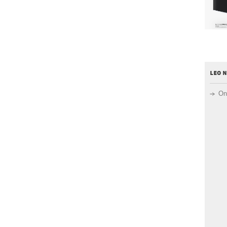
leo 
On