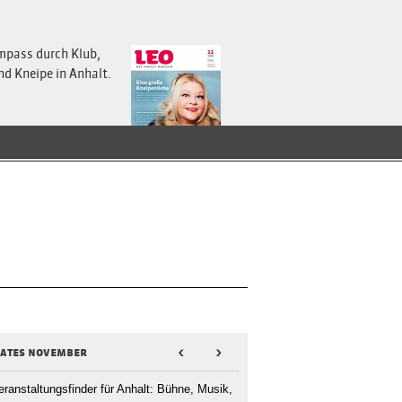
mpass durch Klub,
nd Kneipe in Anhalt.
dates november
<
>
eranstaltungsfinder für Anhalt: Bühne, Musik,