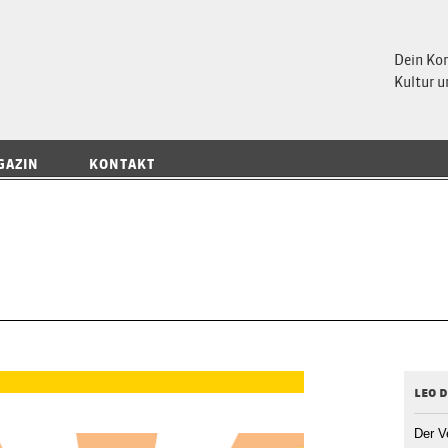
 Magazin
Dein Ko
Kultur u
GAZIN
KONTAKT
leo 
Der V