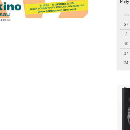
Party
Mo
ERBUNG
27
3
10
17
24