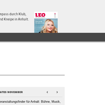
mpass durch Klub,
nd Kneipe in Anhalt.
dates november
<
>
eranstaltungsfinder für Anhalt: Bühne, Musik,