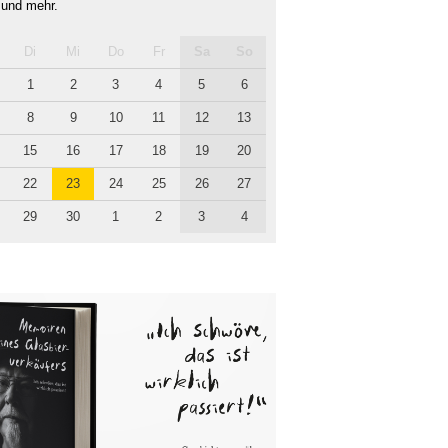
 und mehr.
Di
Mi
Do
Fr
Sa
So
1
2
3
4
5
6
8
9
10
11
12
13
15
16
17
18
19
20
22
23
24
25
26
27
29
30
1
2
3
4