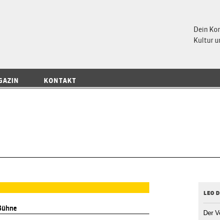
 Magazin
Dein Ko
Kultur u
GAZIN
KONTAKT
leo 
Bühne
Der V