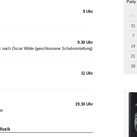
Party
9 Uhr
Mo
31
7
9.30 Uhr
14
k nach Oscar Wilde (geschlossene Schulvorstellung)
21
28
11 Uhr
19.30 Uhr
ow
Musik