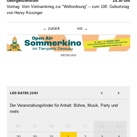
Georgenzentrum
19.30 Uhr
Vortrag: Vom Vietnamkrieg zur "Weltordnung" – zum 100. Geburtstag
von Henry Kissinger
zurück
vor
WERBUNG
leo dates juni
<
>
Der Veranstaltungsfinder für Anhalt: Bühne, Musik, Party und
mehr.
Mo
Di
Mi
Do
Fr
Sa
So