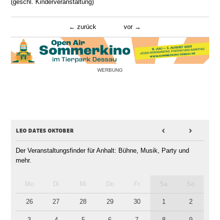
(geschl. Kinderveranstaltung)
zurück
vor
WERBUNG
leo dates oktober
<
>
Der Veranstaltungsfinder für Anhalt: Bühne, Musik, Party und
mehr.
Mo
Di
Mi
Do
Fr
Sa
So
26
27
28
29
30
1
2
3
4
5
6
7
8
9