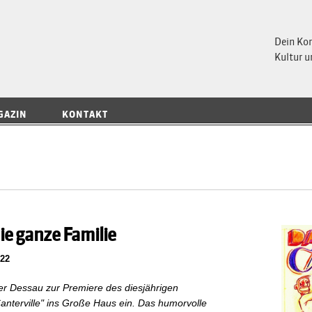
 Magazin
Dein Ko
Kultur u
GAZIN
KONTAKT
e ganze Familie
022
er Dessau zur Premiere des diesjährigen
terville" ins Große Haus ein. Das humorvolle