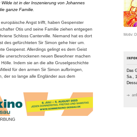
 Wilde ist in der Inszenierung von Johannes
die ganze Familie.
uropäische Angst trifft, haben Gespenster
tschafter Otis und seine Familie ziehen entgegen
Motiv: 
riene Schloss Canterville. Niemand hat es dort
ist des gefürchteten Sir Simon gehe hier um.
te Gespenst. Allerdings gelingt es dem Geist
rn die unerschrockenen neuen Bewohner machen
info
Hölle. Indem sie an die alte Gruselgeschichte
Mitleid für den armen Sir Simon aufbringen,
Das G
, der so lange alle Engländer aus dem
Sa., 
Dessa
an
RBUNG