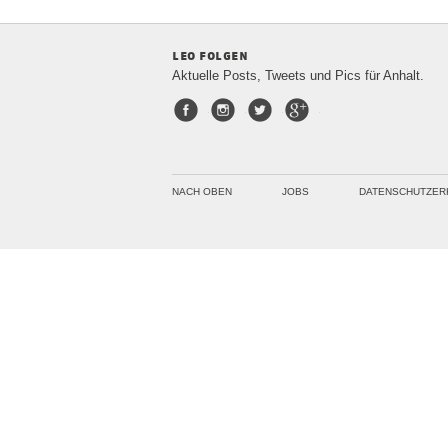
leo folgen
Aktuelle Posts, Tweets und Pics für Anhalt.
Facebook
Instagram
Twitter
Google+
NACH OBEN
JOBS
DATENSCHUTZER