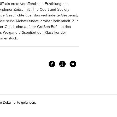
7 als erste veröffentlichte Erzählung des
Londoner Zeitschrift „The Court and Society
nnige Geschichte über das verhinderte Gespenst,
e seine Meister findet, großer Beliebtheit. Zur
ster-Geschichte auf der Großen Bu?hne des
s Weigand präsentiert den Klassiker der
ilienstück.
Facebook
Google+
Twitter
ne Dokumente gefunden.